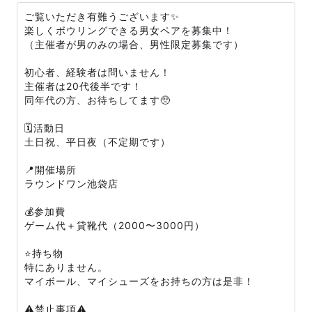
ご覧いただき有難うございます✨
楽しくボウリングできる男女ペアを募集中！
（主催者が男のみの場合、男性限定募集です）
初心者、経験者は問いません！
主催者は20代後半です！
同年代の方、お待ちしてます🥺
🗓️活動日
土日祝、平日夜（不定期です）
📍開催場所
ラウンドワン池袋店
💰参加費
ゲーム代＋貸靴代（2000〜3000円）
⭐️持ち物
特にありません。
マイボール、マイシューズをお持ちの方は是非！
⚠️禁止事項⚠️