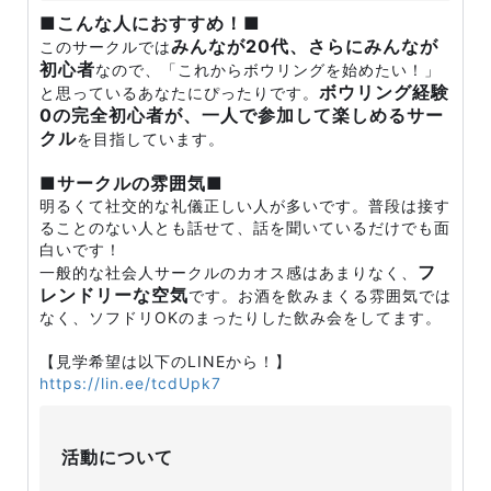
■こんな人におすすめ！■
みんなが20代、さらにみんなが
このサークルでは
初心者
なので、「これからボウリングを始めたい！」
ボウリング経験
と思っているあなたにぴったりです。
0の完全初心者が、一人で参加して楽しめるサー
クル
を目指しています。
■サークルの雰囲気■
明るくて社交的な礼儀正しい人が多いです。普段は接す
ることのない人とも話せて、話を聞いているだけでも面
白いです！
フ
一般的な社会人サークルのカオス感はあまりなく、
レンドリーな空気
です。お酒を飲みまくる雰囲気では
なく、ソフドリOKのまったりした飲み会をしてます。
【見学希望は以下のLINEから！】
https://lin.ee/tcdUpk7
活動について