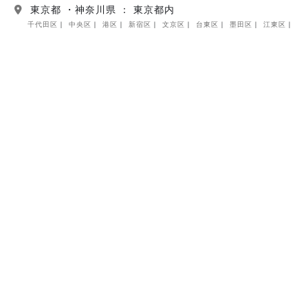
東京都 ・神奈川県 ： 東京都内
千代田区
中央区
港区
新宿区
文京区
台東区
墨田区
江東区
品