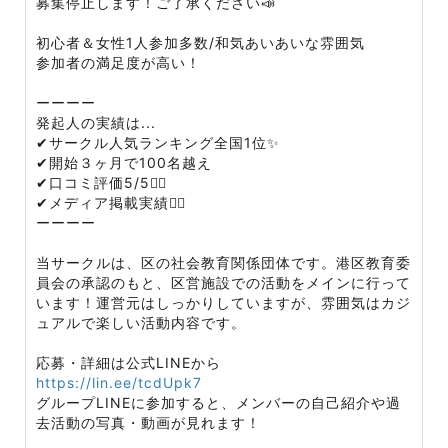
募集停止します！ご了承ください📣
初心者＆女性1人参加多数/和気あいあいな雰囲気
参加者の満足度が高い！
ーーーー
発起人の実績は...
✔︎サークル人気ランキング全国1位✨
✔︎開始３ヶ月で100名越え
✔︎口コミ評価5/5🏃‍♀️
✔︎メディア掲載実績🙆‍♀️
ーーーー
当サークルは、区の社会教育関係団体です。港区教育委
員会の承認のもと、区営施設での活動をメインに行って
います！運営元はしっかりしていますが、雰囲気はカジ
ュアルで楽しい活動内容です。
応募・詳細は公式LINEから
https://lin.ee/tcdUpk7
グループLINEに参加すると、メンバーの自己紹介や過
去活動の写真・動画が見れます！