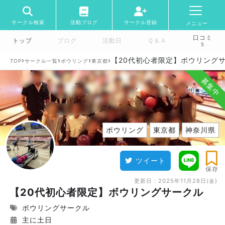
サークル検索
活動ブログ
サークル登録
メニュー
口コミ
トップ
ブログ
活動日
Ｑ＆Ａ
5
›
›
›
›
【20代初心者限定】ボウリング
TOP
サークル一覧
ボウリング
東京都
募集中
ボウリング
東京都
神奈川県
ツイート
保存
更新日：
2025年11月28日(金)
【20代初心者限定】ボウリングサークル
ボウリングサークル
主に土日