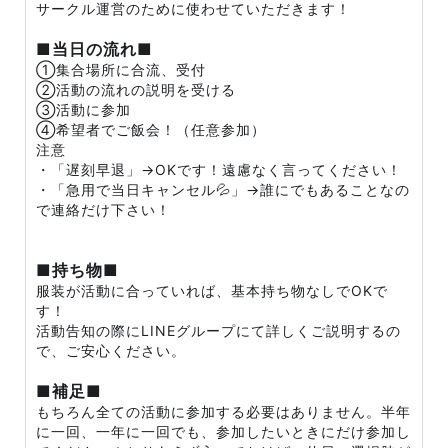
サークル運営のために使わせていただきます！
■当日の流れ■
①集合場所に合流、受付
②活動の流れの説明を受ける
③活動に参加
④希望者でご飯会！（任意参加）
注意
・「遅刻早退」→OKです！遠慮なく言ってください！
・「急用で当日キャンセル💦」→誰にでもあることなの
で連絡だけ下さい！
■持ち物■
服装が活動に合っていれば、基本持ち物なしでOKで
す！
活動告知の際にLINEグループにて詳しくご説明するの
で、ご安心ください。
■補足■
もちろん全ての活動に参加する必要はありません。半年
に一回、一年に一回でも、参加したいときにだけ参加し