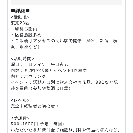
■詳細■
<活動地>
東京23区
・駅徒歩圏内
・区営施設多め
・ご飯会はアクセスの良い駅で開催（渋谷、新宿、横
浜、銀座など）
<活動時間>
曜日：土日メイン、平日夜も
回数：月2回の活動とイベント1回程度
内容：ボウリング
イベント：活動とは別に飲み会やお花見、BBQなど親
睦を目的（参加や飲酒は任意）
<レベル>
完全未経験者と初心者！
<参加費>
500~1500円(予定・毎回)
いただいた参加費は全て施設利用料や備品の購入など、