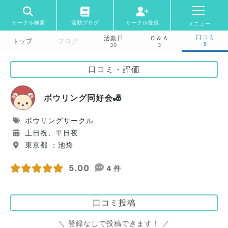
サークル検索
活動ブログ
サークル登録
メニュー
口コミ
活動日
Ｑ＆Ａ
トップ
ブログ
5
30
3
口コミ・評価
ボウリング同好会🎳
ボウリングサークル
土日祝、平日夜
東京都 ：池袋
5.00
4 件
口コミ投稿
＼ 登録なしで投稿できます！ ／