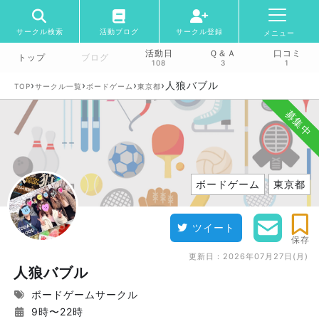
サークル検索
活動ブログ
サークル登録
メニュー
活動日
Ｑ＆Ａ
口コミ
トップ
ブログ
108
3
1
›
›
›
›
人狼バブル
TOP
サークル一覧
ボードゲーム
東京都
募集中
ボードゲーム
東京都
ツイート
保存
更新日：
2026年07月27日(月)
人狼バブル
ボードゲームサークル
9時〜22時