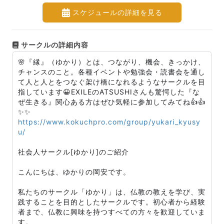
スケジュールの詳細を見る
サークルの詳細内容
🌸『縁』（ゆかり）とは、つながり、機会、きっかけ、
チャンスのこと。各種イベントや勉強会・読書会を通し
て人と人とをつなぐ架け橋になれるようなサークルを目
指しています😀EXILEのATSUSHIさんも驚愕した『な
ぜ生きる』関心ある方はぜひ気軽に参加してみてね👍👍
✨✨
https://www.kokuchpro.com/group/yukari_kyusy
u/
社会人サークル[ゆかり]のご紹介
こんにちは、ゆかりの岡安です。
私たちのサークル「ゆかり」は、仏教の教えを学び、実
践することを目的としたサークルです。初心者から経験
者まで、仏教に興味を持つすべての方々を歓迎していま
す。