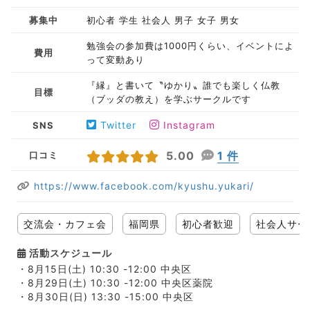
募集中
初心者 学生 社会人 男子 女子 男女
勉強会の参加費は1000円くらい、イベントによ
費用
って変動あり
『縁』と書いて〝ゆかり〟誰でも楽しく仏教
目標
（ブッダの教え）を学ぶサークルです
Twitter
Instagram
SNS
5.00
1 件
口コミ
https://www.facebook.com/kyushu.yukari/
交流会・カフェ会
福岡県
初心者歓迎
社会人サー
活動スケジュール
・8月15日(土) 10:30 -12:00 中央区
・8月29日(土) 10:30 -12:00 中央区薬院
・8月30日(日) 13:30 -15:00 中央区