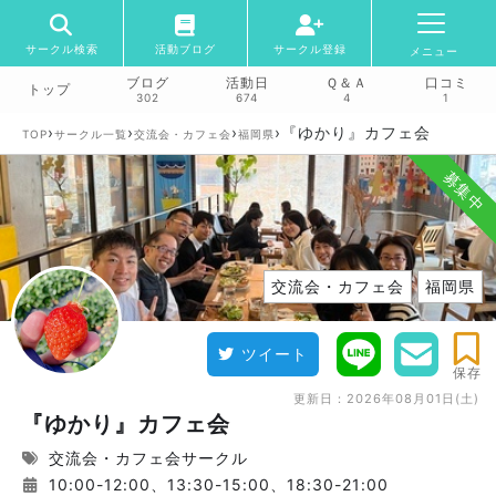
サークル検索
活動ブログ
サークル登録
メニュー
ブログ
活動日
Ｑ＆Ａ
口コミ
トップ
302
674
4
1
›
›
›
›
『ゆかり』カフェ会
TOP
サークル一覧
交流会・カフェ会
福岡県
募集中
交流会・カフェ会
福岡県
ツイート
保存
更新日：
2026年08月01日(土)
『ゆかり』カフェ会
交流会・カフェ会サークル
10:00-12:00、13:30-15:00、18:30-21:00