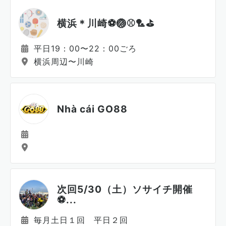
横浜＊川崎⚽️🏐⚾️🏸⛳️
平日19：00〜22：00ごろ
横浜周辺〜川崎
Nhà cái GO88
次回5/30（土）ソサイチ開催
⚽...
毎月土日１回 平日２回