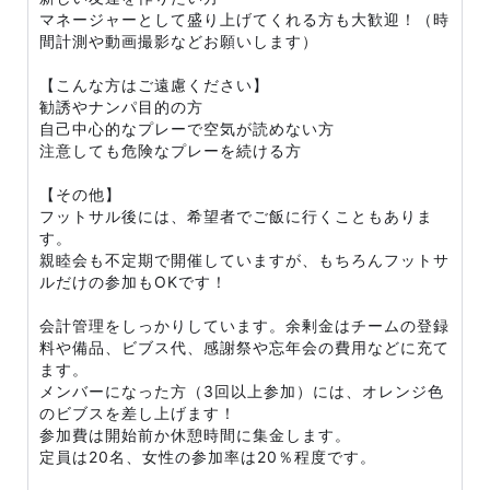
マネージャーとして盛り上げてくれる方も大歓迎！（時
間計測や動画撮影などお願いします）
【こんな方はご遠慮ください】
勧誘やナンパ目的の方
自己中心的なプレーで空気が読めない方
注意しても危険なプレーを続ける方
【その他】
フットサル後には、希望者でご飯に行くこともありま
す。
親睦会も不定期で開催していますが、もちろんフットサ
ルだけの参加もOKです！
会計管理をしっかりしています。余剰金はチームの登録
料や備品、ビブス代、感謝祭や忘年会の費用などに充て
ます。
メンバーになった方（3回以上参加）には、オレンジ色
のビブスを差し上げます！
参加費は開始前か休憩時間に集金します。
定員は20名、女性の参加率は20％程度です。