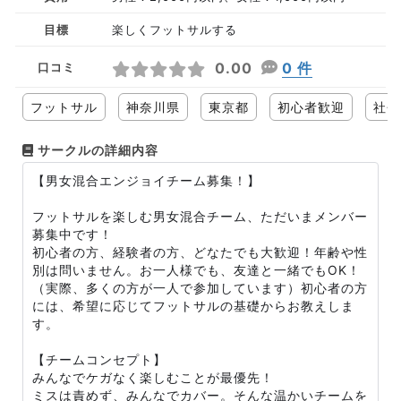
目標
楽しくフットサルする
0.00
0 件
口コミ
フットサル
神奈川県
東京都
初心者歓迎
社会
サークルの詳細内容
【男女混合エンジョイチーム募集！】
フットサルを楽しむ男女混合チーム、ただいまメンバー
募集中です！
初心者の方、経験者の方、どなたでも大歓迎！年齢や性
別は問いません。お一人様でも、友達と一緒でもOK！
（実際、多くの方が一人で参加しています）初心者の方
には、希望に応じてフットサルの基礎からお教えしま
す。
【チームコンセプト】
みんなでケガなく楽しむことが最優先！
ミスは責めず、みんなでカバー。そんな温かいチームを