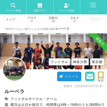
サークル検索
活動ブログ
サークル登録
メニュー
ブログ
活動日
Ｑ＆Ａ
トップ
口コミ
51
39
21
›
›
›
›
ルーベラ
TOP
サークル一覧
フットサル
神奈川県
募集中
フットサル
神奈川県
東京都
ツイート
保存
更新日：
2026年01月01日(木)
ルーベラ
フットサルサークル・チーム
曜日は土日か祝日で、時間帯は9時～18時のうち2時間か3