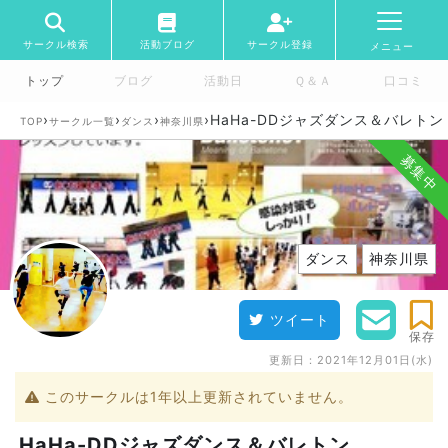
サークル検索
活動ブログ
サークル登録
メニュー
トップ
ブログ
活動日
Ｑ＆Ａ
口コミ
›
›
›
›
HaHa-DDジャズダンス＆バレトン
TOP
サークル一覧
ダンス
神奈川県
募集中
ダンス
神奈川県
ツイート
保存
更新日：
2021年12月01日(水)
このサークルは1年以上更新されていません。
HaHa-DDジャズダンス＆バレトン