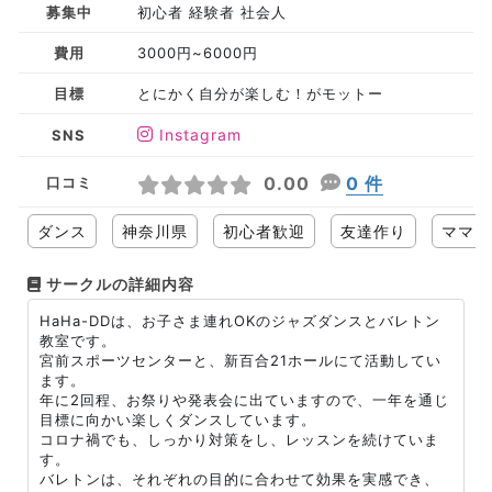
募集中
初心者 経験者 社会人
費用
3000円~6000円
目標
とにかく自分が楽しむ！がモットー
Instagram
SNS
0.00
0 件
口コミ
ダンス
神奈川県
初心者歓迎
友達作り
ママさ
サークルの詳細内容
HaHa-DDは、お子さま連れOKのジャズダンスとバレトン
教室です。
宮前スポーツセンターと、新百合21ホールにて活動してい
ます。
年に2回程、お祭りや発表会に出ていますので、一年を通じ
目標に向かい楽しくダンスしています。
コロナ禍でも、しっかり対策をし、レッスンを続けていま
す。
バレトンは、それぞれの目的に合わせて効果を実感でき、