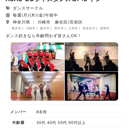
ダンスサークル
毎週(月)(木)(金)午前中
神奈川県 ： 川崎市 麻生区/宮前区
横浜市
川崎市
藤沢市
厚木市
大和市
海老名市
座間市
ダンス好きなら年齢問わず皆さんOK！
メンバー
8名程
年齢層
30代 40代 50代 60代以上