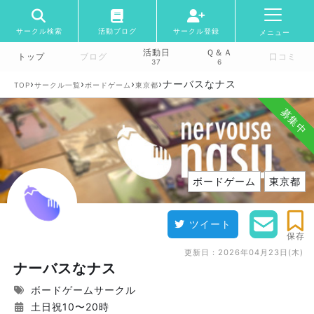
サークル検索
活動ブログ
サークル登録
メニュー
活動日
Ｑ＆Ａ
トップ
ブログ
口コミ
37
6
›
›
›
›
ナーバスなナス
TOP
サークル一覧
ボードゲーム
東京都
募集中
ボードゲーム
東京都
ツイート
保存
更新日：
2026年04月23日(木)
ナーバスなナス
ボードゲームサークル
土日祝10〜20時