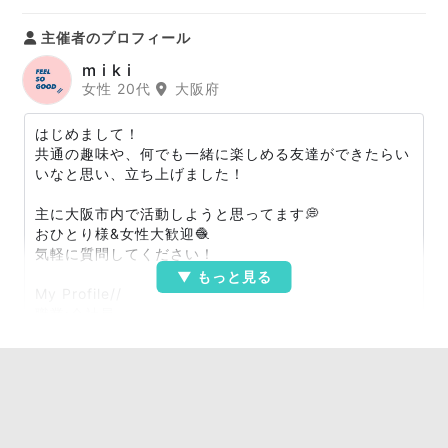
主催者のプロフィール
m i k i
女性 20代
大阪府
はじめまして！
共通の趣味や、何でも一緒に楽しめる友達ができたらい
いなと思い、立ち上げました！
主に大阪市内で活動しようと思ってます💭
おひとり様&女性大歓迎🧶
気軽に質問してください！
My Profile//
職業:会社員
年齢:26
趣味:
カフェ☕️
創作活動:イラスト、クレヨン、粘土
運動:バレーボール、卓球、バドミントンなど
アニメ:ドラゴンボール、ハイキューなど