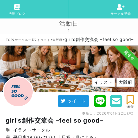
活動ブログ
サークル登録
活動日
1
›
›
›
›
girl's創作交流会 –feel so good–
TOP
サークル一覧
イラスト
大阪府
募集中
イラスト
大阪府
ツイート
保存
更新日：
2026年01月22日(木)
girl's創作交流会 –feel so good–
イラストサークル
平日夜19:00-21:00 土日祝（月による）