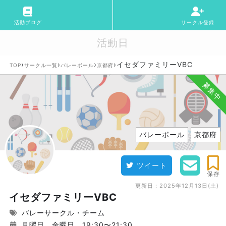
活動ブログ
サークル登録
活動日
›
›
›
›
イセダファミリーVBC
TOP
サークル一覧
バレーボール
京都府
募集中
バレーボール
京都府
ツイート
保存
更新日：
2025年12月13日(土)
イセダファミリーVBC
バレーサークル・チーム
月曜日、金曜日。19:30〜21:30