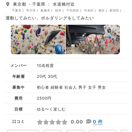
東京都 ・千葉県 ： 水道橋付近
千葉市
市川市
船橋市
柏市
千代田区
中央区
港区
新宿区
文京
運動してみたい、ボルダリングをしてみたい
メンバー
10名程度
年齢層
20代 30代
募集中
初心者 経験者 社会人 男子 女子 男女
費用
2500円
目標
ゆる〜く楽しむ
0.00
0 件
口コミ