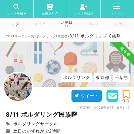
サークル検索
活動ブログ
サークル登録
メニュー
活動日
トップ
ブログ
Ｑ＆Ａ
口コミ
17
›
›
›
›
8/11 ボルダリング民族🧗
TOP
サークル一覧
ボルダリング
東京都
募集中
ボルダリング
東京都
千葉県
ツイート
保存
更新日：
2026年07月16日(木)
8/11 ボルダリング民族🧗
ボルダリングサークル
土日のいずれかで2時間