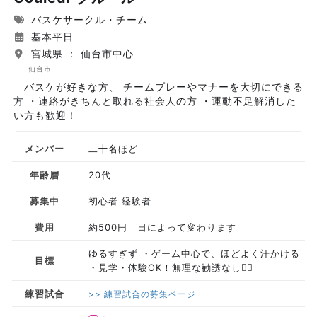
バスケサークル・チーム
基本平日
宮城県 ： 仙台市中心
仙台市
バスケが好きな方、 チームプレーやマナーを大切にできる
方 ・連絡がきちんと取れる社会人の方 ・運動不足解消した
い方も歓迎！
メンバー
二十名ほど
年齢層
20代
募集中
初心者 経験者
費用
約500円 日によって変わります
ゆるすぎず ・ゲーム中心で、ほどよく汗かける
目標
・見学・体験OK！無理な勧誘なし🙆‍♂️
練習試合
>> 練習試合の募集ページ