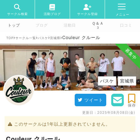
サークル検索
活動ブログ
サークル登録
メニュー
Ｑ＆Ａ
トップ
ブログ
活動日
口コミ
3
›
›
›
›
Couleur クルール
TOP
サークル一覧
バスケ
宮城県
募集中
バスケ
宮城県
ツイート
保存
更新日：
2025年08月08日(金)
このサークルは1年以上更新されていません。
Couleur クルール