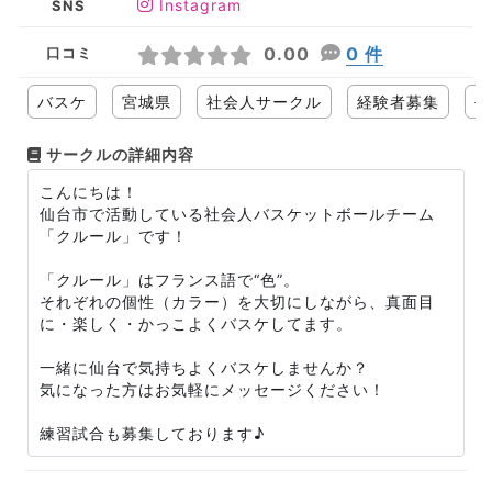
Instagram
SNS
0.00
0 件
口コミ
バスケ
宮城県
社会人サークル
経験者募集
平
サークルの詳細内容
こんにちは！
仙台市で活動している社会人バスケットボールチーム
「クルール」です！
「クルール」はフランス語で“色”。
それぞれの個性（カラー）を大切にしながら、真面目
に・楽しく・かっこよくバスケしてます。
一緒に仙台で気持ちよくバスケしませんか？
気になった方はお気軽にメッセージください！
練習試合も募集しております♪