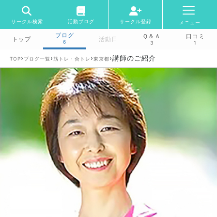
サークル検索
活動ブログ
サークル登録
メニュー
ブログ
Ｑ＆Ａ
口コミ
トップ
活動日
6
3
1
›
›
›
›
講師のご紹介
TOP
ブログ一覧
筋トレ・合トレ
東京都