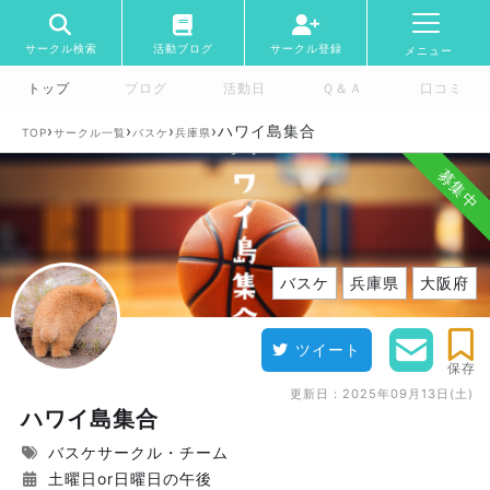
サークル検索
活動ブログ
サークル登録
メニュー
トップ
ブログ
活動日
Ｑ＆Ａ
口コミ
›
›
›
›
ハワイ島集合
TOP
サークル一覧
バスケ
兵庫県
募集中
バスケ
兵庫県
大阪府
ツイート
保存
更新日：
2025年09月13日(土)
ハワイ島集合
バスケサークル・チーム
土曜日or日曜日の午後