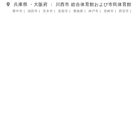
兵庫県 ・大阪府 ： 川西市 総合体育館および市民体育館
豊中市
池田市
茨木市
箕面市
豊能郡
神戸市
尼崎市
西宮市
芦