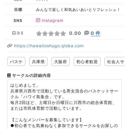
目標
みんなで楽しく和気あいあいとリフレッシュ！
Instagram
SNS
0.00
0 件
口コミ
https://hawaitoshugo.qloba.com
バスケ
兵庫県
大阪府
初心者歓迎
社会人サー
サークルの詳細内容
はじめまして。
兵庫県川西市で活動している男女混合のバスケットサー
クル「ハワイ島集合」です。
毎月2回ほど、土曜日か日曜日に川西市の総合体育館、
または市民体育館で活動しています。
【こんなメンバーを募集しています】
●初心者でも気兼ねなく参加できるサークルをお探しの