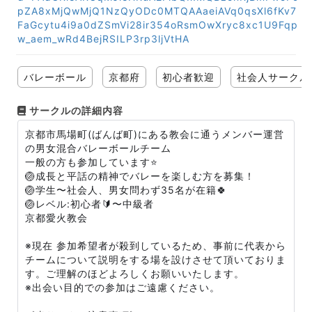
pZA8xMjQwMjQ1NzQyODc0MTQAAaeiAVq0qsXl6fKv7
FaGcytu4i9a0dZSmVi28ir354oRsmOwXryc8xc1U9Fqp
w_aem_wRd4BejRSILP3rp3ljVtHA
バレーボール
京都府
初心者歓迎
社会人サークル
サークルの詳細内容
京都市馬場町(ばんば町)にある教会に通うメンバー運営
の男女混合バレーボールチーム
一般の方も参加しています⭐️
🏐成長と平話の精神でバレーを楽しむ方を募集！
🏐学生〜社会人、男女問わず35名が在籍🍀
🏐レベル:初心者🔰〜中級者
京都愛火教会
※現在 参加希望者が殺到しているため、事前に代表から
チームについて説明をする場を設けさせて頂いておりま
す。ご理解のほどよろしくお願いいたします。
※出会い目的での参加はご遠慮ください。