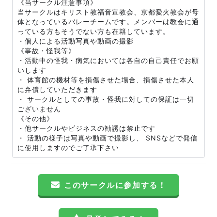
《当サークル注意事項》
当サークルはキリスト教福音宣教会、京都愛火教会が母
体となっているバレーチームです。メンバーは教会に通
っている方もそうでない方も在籍しています。
・個人による活動写真や動画の撮影
《事故・怪我等》
・活動中の怪我・病気においては各自の自己責任でお願
いします
・ 体育館の機材等を損傷させた場合、損傷させた本人
に弁償していただきます
・ サークルとしての事故・怪我に対しての保証は一切
ございません
《その他》
・他サークルやビジネスの勧誘は禁止です
・ 活動の様子は写真や動画で撮影し、 SNSなどで発信
に使用しますのでご了承下さい
このサークルに参加する！