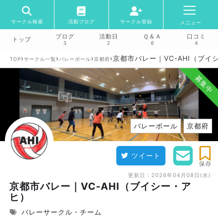
サークル検索
活動ブログ
サークル登録
メニュー
ブログ
活動日
Ｑ＆Ａ
口コミ
トップ
3
2
6
4
›
›
›
›
京都市バレー｜VC-AHI（ブイ
TOP
サークル一覧
バレーボール
京都府
募集中
バレーボール
京都府
ツイート
保存
更新日：
2026年04月08日(水)
京都市バレー｜VC-AHI（ブイシー・ア
ヒ）
バレーサークル・チーム