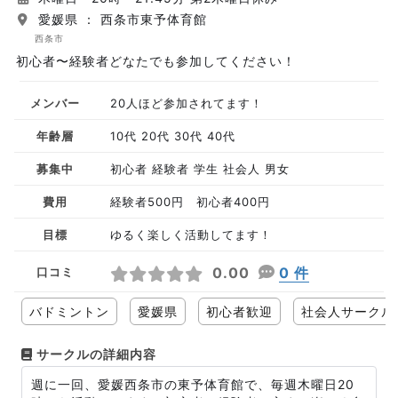
愛媛県 ： 西条市東予体育館
西条市
初心者〜経験者どなたでも参加してください！
メンバー
20人ほど参加されてます！
年齢層
10代 20代 30代 40代
募集中
初心者 経験者 学生 社会人 男女
費用
経験者500円 初心者400円
目標
ゆるく楽しく活動してます！
0.00
0 件
口コミ
バドミントン
愛媛県
初心者歓迎
社会人サークル
サークルの詳細内容
週に一回、愛媛西条市の東予体育館で、毎週木曜日20