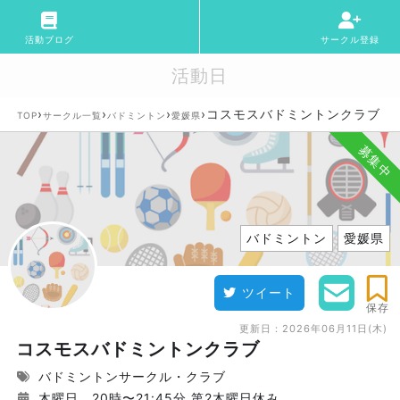
活動ブログ
サークル登録
活動日
›
›
›
›
コスモスバドミントンクラブ
TOP
サークル一覧
バドミントン
愛媛県
募集中
バドミントン
愛媛県
ツイート
保存
更新日：
2026年06月11日(木)
コスモスバドミントンクラブ
バドミントンサークル・クラブ
木曜日 20時〜21:45分 第2木曜日休み