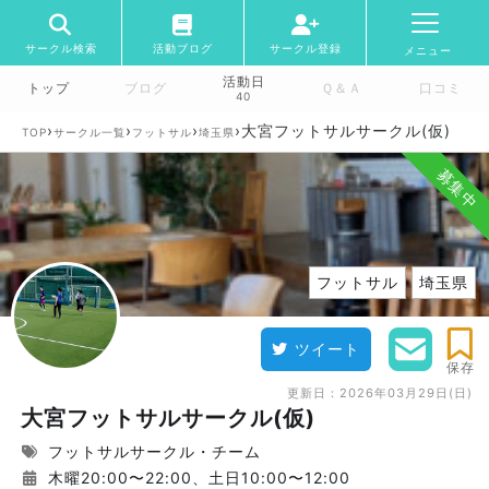
サークル検索
活動ブログ
サークル登録
メニュー
活動日
トップ
ブログ
Ｑ＆Ａ
口コミ
40
›
›
›
›
大宮フットサルサークル(仮)
TOP
サークル一覧
フットサル
埼玉県
募集中
フットサル
埼玉県
ツイート
保存
更新日：
2026年03月29日(日)
大宮フットサルサークル(仮)
フットサルサークル・チーム
木曜20:00〜22:00、土日10:00〜12:00