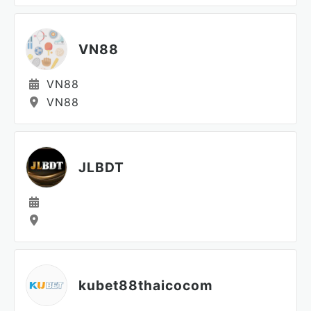
VN88
VN88
VN88
JLBDT
kubet88thaicocom