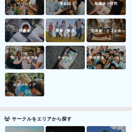
イベント
英会話
勉強会・研究
読書会
散策・散歩
交流会・カフェ会
街コン・オフ会
チャット
学生団体・インカレ
ボランティア
サークルをエリアから探す