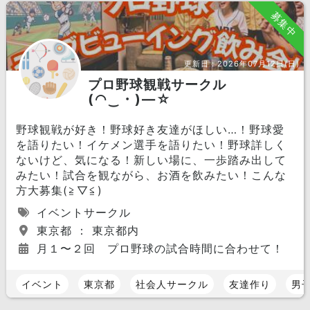
募集中
更新日：
2026年07月12日(日)
プロ野球観戦サークル
(⁠◠⁠‿⁠・⁠)⁠—⁠☆
野球観戦が好き！野球好き友達がほしい…！野球愛
を語りたい！イケメン選手を語りたい！野球詳しく
ないけど、気になる！新しい場に、一歩踏み出して
みたい！試合を観ながら、お酒を飲みたい！こんな
方大募集(⁠≧⁠▽⁠≦⁠)
イベントサークル
東京都 ： 東京都内
月１〜２回 プロ野球の試合時間に合わせて！
イベント
東京都
社会人サークル
友達作り
男