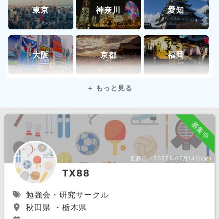
東京
神奈川
愛知
大阪
京都
福岡
全国
オンライン
募集中
北海道 エリア
北海道
東北 エリア
更新日：
2026年07月14日(火)
宮城県
秋田県
福島県
TX88
岩手県
山形県
青森県
勉強会・研究サークル
秋田県 ・栃木県
関東 エリア