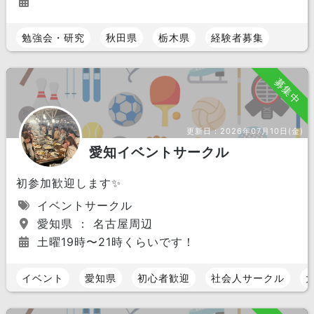
東京都
神奈川県
千葉県
埼玉県
茨城県
群馬県
勉強会・研究
秋田県
栃木県
経験者募集
栃木県
募集中
中部 エリア
愛知県
静岡県
岐阜県
更新日：
2026年07月10日(金)
長野県
山梨県
石川県
愛知イベントサークル
福井県
富山県
新潟県
初参加歓迎します✨
近畿 エリア
イベントサークル
大阪府
京都府
兵庫県
愛知県 ： 名古屋周辺
奈良県
三重県
滋賀県
土曜19時〜21時くらいです！
和歌山県
イベント
愛知県
初心者歓迎
社会人サークル
中国 エリア
岡山県
島根県
鳥取県