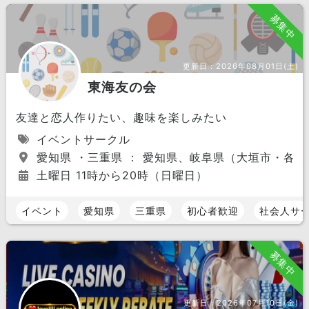
募集中
更新日：
2026年08月01日(土)
東海友の会
友達と恋人作りたい、趣味を楽しみたい
イベントサークル
愛知県 ・三重県 ： 愛知県、岐阜県（大垣市・各
土曜日 11時から20時（日曜日）
イベント
愛知県
三重県
初心者歓迎
社会人サ
募集中
更新日：
2026年07月10日(金)