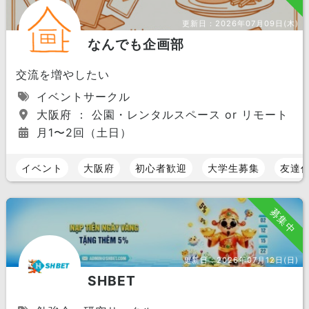
更新日：
2026年07月09日(木)
なんでも企画部
交流を増やしたい
イベントサークル
大阪府 ： 公園・レンタルスペース or リモート（
月1〜2回（土日）
イベント
大阪府
初心者歓迎
大学生募集
友達
募集中
更新日：
2026年07月12日(日)
SHBET