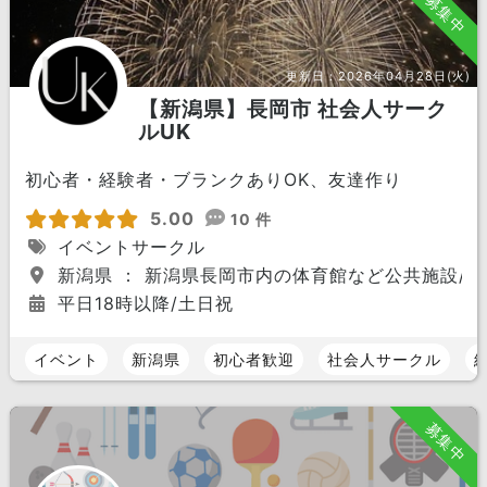
募集中
更新日：
2026年04月28日(火)
【新潟県】長岡市 社会人サーク
ルUK
初心者・経験者・ブランクありOK、友達作り
5.00
10 件
イベントサークル
新潟県 ： 新潟県長岡市内の体育館など公共施設/
平日18時以降/土日祝
イベント
新潟県
初心者歓迎
社会人サークル
募集中