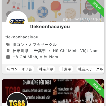
募集中
広島県
山口県
四国 エリア
更新日：
2026年07月13日(月)
愛媛県
香川県
徳島県
tlekeonhacaiyou
高知県
tlekeonhacaiyou
九州 エリア
街コン・オフ会サークル
福岡県
長崎県
熊本県
神奈川県 ・千葉県 ： Hồ Chí Minh, Việt Nam
Hồ Chí Minh, Việt Nam
大分県
佐賀県
宮崎県
鹿児島県
沖縄県
街コン・オフ会
神奈川県
千葉県
社会人サークル
募集中
更新日：
2026年07月13日(月)