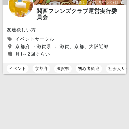
更新日：
2025年04月09日(水)
関西フレンズクラブ運営実行委
員会
友達欲しい方
イベントサークル
京都府 ・滋賀県 ： 滋賀、京都、大阪近郊
月1～2回ぐらい
イベント
京都府
滋賀県
初心者歓迎
社会人サ