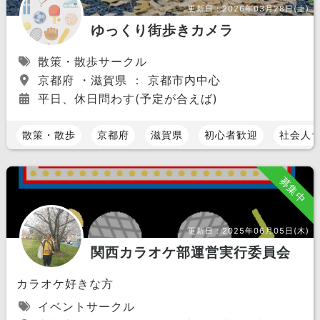
更新日：
2026年03月28日(土)
ゆっくり街歩きカメラ
散策・散歩サークル
京都府 ・滋賀県 ： 京都市内中心
平日、休日問わす(予定が合えば)
散策・散歩
京都府
滋賀県
初心者歓迎
社会人
募集中
更新日：
2025年06月05日(木)
関西カラオケ部運営実行委員会
カラオケ好きな方
イベントサークル