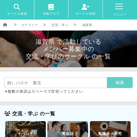
サークル検索
活動ブログ
サークル登録
メニュー
カテゴリー
交流・学ぶ
滋賀県
滋賀県 で活動している
メンバー募集中の
交流・学びのサークル の一覧
※複数の単語はスペースで区切ってください
交流・学ぶ の一覧
イベント
英会話
勉強会・研究