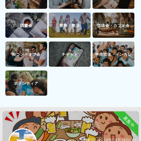
読書会
散策・散歩
交流会・カフェ会
街コン・オフ会
チャット
学生団体・インカレ
ボランティア
募集中
更新日：
2026年04月14日(火)