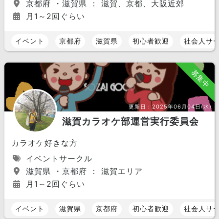
京都府 ・滋賀県 ： 滋賀、京都、大阪近郊
月1～2回ぐらい
イベント
京都府
滋賀県
初心者歓迎
社会人サ
募集中
更新日：
2025年06月04日(水)
滋賀カラオケ部運営実行委員会
カラオケ好きな方
イベントサークル
滋賀県 ・京都府 ： 滋賀エリア
月1～2回ぐらい
イベント
滋賀県
京都府
初心者歓迎
社会人サ