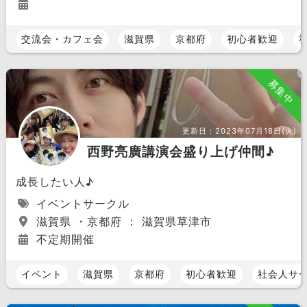
交流会・カフェ会
滋賀県
京都府
初心者歓迎
募集中
更新日：
2023年07月18日(火)
西野亮廣講演会盛り上げ仲間♪
成長したい人♪
イベントサークル
滋賀県 ・京都府 ： 滋賀県草津市
不定期開催
イベント
滋賀県
京都府
初心者歓迎
社会人サ