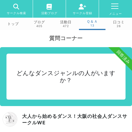
サークル検索
活動ブログ
サークル登録
メニュー
Ｑ＆Ａ
ブログ
活動日
口コミ
トップ
13
405
472
26
質問コーナー
回答済み
どんなダンスジャンルの人がいます
か？
大人から始めるダンス！大阪の社会人ダンスサ
ークルWE