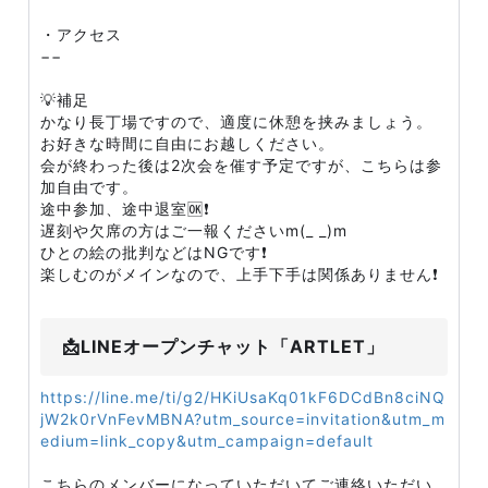
・アクセス
−−
💡補足
かなり長丁場ですので、適度に休憩を挟みましょう。
お好きな時間に自由にお越しください。
会が終わった後は2次会を催す予定ですが、こちらは参
加自由です。
途中参加、途中退室🆗❗
遅刻や欠席の方はご一報くださいm(_ _)m
ひとの絵の批判などはNGです❗
楽しむのがメインなので、上手下手は関係ありません❗
📩LINEオープンチャット「ARTLET」
https://line.me/ti/g2/HKiUsaKq01kF6DCdBn8ciNQ
jW2k0rVnFevMBNA?utm_source=invitation&utm_m
edium=link_copy&utm_campaign=default
こちらのメンバーになっていただいてご連絡いただい