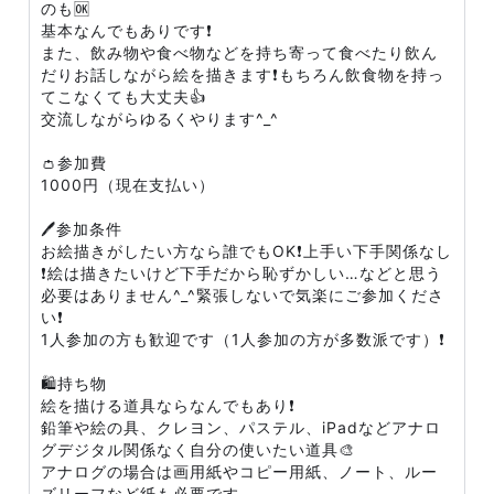
のも🆗
基本なんでもありです❗
また、飲み物や食べ物などを持ち寄って食べたり飲ん
だりお話しながら絵を描きます❗もちろん飲食物を持っ
てこなくても大丈夫👍
交流しながらゆるくやります^_^
👛参加費
1000円（現在支払い）
🖊参加条件
お絵描きがしたい方なら誰でもOK❗上手い下手関係なし
❗絵は描きたいけど下手だから恥ずかしい…などと思う
必要はありません^_^緊張しないで気楽にご参加くださ
い❗
1人参加の方も歓迎です（1人参加の方が多数派です）❗
🛍持ち物
絵を描ける道具ならなんでもあり❗
鉛筆や絵の具、クレヨン、パステル、iPadなどアナロ
グデジタル関係なく自分の使いたい道具🎨
アナログの場合は画用紙やコピー用紙、ノート、ルー
ズリーフなど紙も必要です。