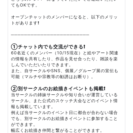
てもOKです。
オープンチャットのメンバーになると、以下のメリッ
トがあります❗
────────────────────────
①チャット内でも交流ができる❗
60名近くのメンバー（10/15現在）と絵やアート関連
の情報を共有したり、作品を見せ合ったり、雑談を楽
しんでいただいたりできます。
また、自サークルやSNS、個展／グループ展の宣伝も
可能（マルチや宗教等の勧誘はお断り）。
②別サークルのお絵描きイベントも掲載❗
当サークルの姉妹サークルや知り合いが運営している
サークル、また公式のスケッチ大会などのイベント情
報も掲載しています。
例えば当サークルのイベント日に都合が合わない場合
でも、別サークルのお絵描きイベントに参加すること
ができます。
幅広くお絵描き仲間と繋がることができます。