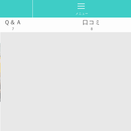
メニュー
Ｑ＆Ａ
口コミ
7
8
12(土)