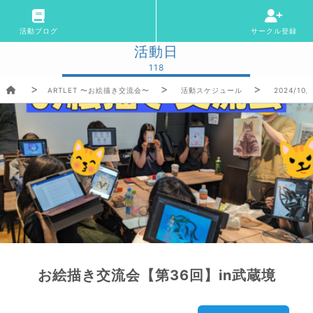
活動ブログ
サークル登録
活動日
118
ARTLET 〜お絵描き交流会〜
活動スケジュール
2024/10/
お絵描き交流会【第36回】in武蔵境