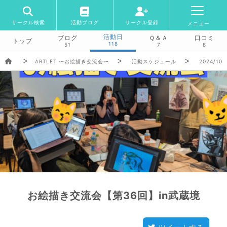
サークル検索
活動ブログ
サークル登録
メニュー
活動日
ブログ
Ｑ＆Ａ
口コミ
トップ
118
51
7
8
ARTLET 〜お絵描き交流会〜
活動スケジュール
2024/10/
お絵描き交流会【第36回】in武蔵境