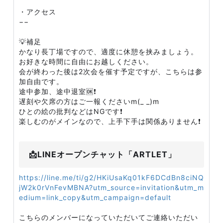
・アクセス
−−
💡補足
かなり長丁場ですので、適度に休憩を挟みましょう。
お好きな時間に自由にお越しください。
会が終わった後は2次会を催す予定ですが、こちらは参
加自由です。
途中参加、途中退室🆗❗
遅刻や欠席の方はご一報くださいm(_ _)m
ひとの絵の批判などはNGです❗
楽しむのがメインなので、上手下手は関係ありません❗
📩LINEオープンチャット「ARTLET」
https://line.me/ti/g2/HKiUsaKq01kF6DCdBn8ciNQ
jW2k0rVnFevMBNA?utm_source=invitation&utm_m
edium=link_copy&utm_campaign=default
こちらのメンバーになっていただいてご連絡いただい