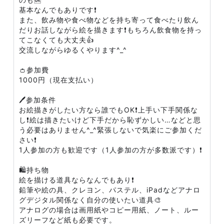
基本なんでもありです❗
また、飲み物や食べ物などを持ち寄って食べたり飲ん
だりお話しながら絵を描きます❗もちろん飲食物を持っ
てこなくても大丈夫👍
交流しながらゆるくやります^_^
👛参加費
1000円（現在支払い）
🖊参加条件
お絵描きがしたい方なら誰でもOK❗上手い下手関係な
し❗絵は描きたいけど下手だから恥ずかしい…などと思
う必要はありません^_^緊張しないで気楽にご参加くだ
さい❗
1人参加の方も歓迎です（1人参加の方が多数派です）❗
🛍持ち物
絵を描ける道具ならなんでもあり❗
鉛筆や絵の具、クレヨン、パステル、iPadなどアナロ
グデジタル関係なく自分の使いたい道具🎨
アナログの場合は画用紙やコピー用紙、ノート、ルー
ズリーフなど紙も必要です。