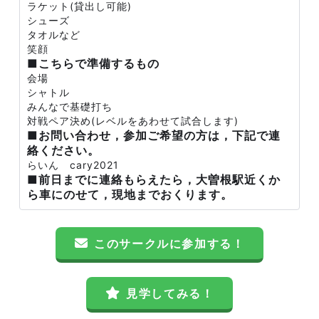
ラケット(貸出し可能)
シューズ
タオルなど
笑顔
■こちらで準備するもの
会場
シャトル
みんなで基礎打ち
対戦ペア決め(レベルをあわせて試合します)
■お問い合わせ，参加ご希望の方は，下記で連
絡ください。
らいん cary2021
■前日までに連絡もらえたら，大曽根駅近くか
ら車にのせて，現地までおくります。
このサークルに参加する！
見学してみる！