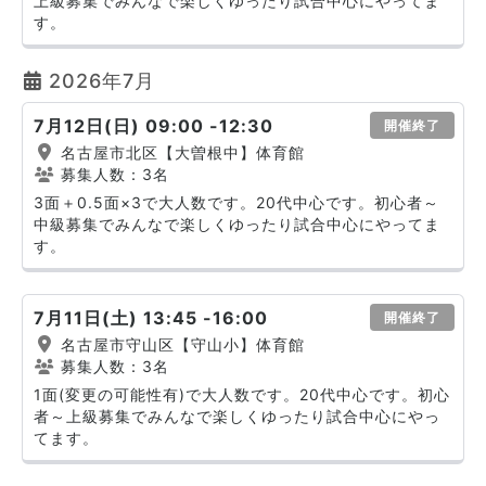
上級募集でみんなで楽しくゆったり試合中心にやってま
す。
2026年7月
7月12日(日) 09:00 -12:30
開催終了
名古屋市北区【大曽根中】体育館
募集人数：3名
3面＋0.5面×3で大人数です。20代中心です。初心者～
中級募集でみんなで楽しくゆったり試合中心にやってま
す。
7月11日(土) 13:45 -16:00
開催終了
名古屋市守山区【守山小】体育館
募集人数：3名
1面(変更の可能性有)で大人数です。20代中心です。初心
者～上級募集でみんなで楽しくゆったり試合中心にやっ
てます。