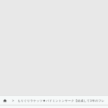
もりぐりラケッツ★バドミントンサーク【結成して3年のフレッ