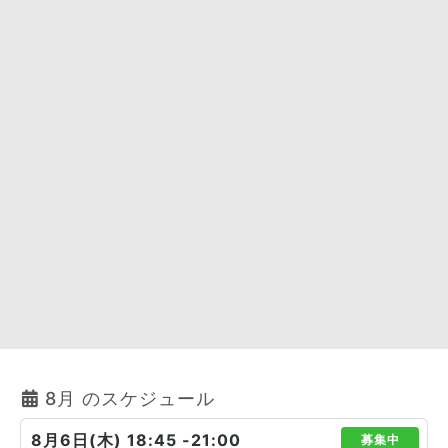
8月 のスケジュール
8月6日(木) 18:45 -21:00
募集中