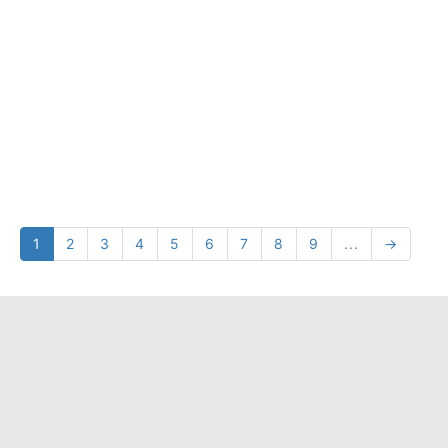
1
2
3
4
5
6
7
8
9
...
→