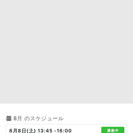
8月 のスケジュール
8月8日(土) 13:45 -16:00
募集中