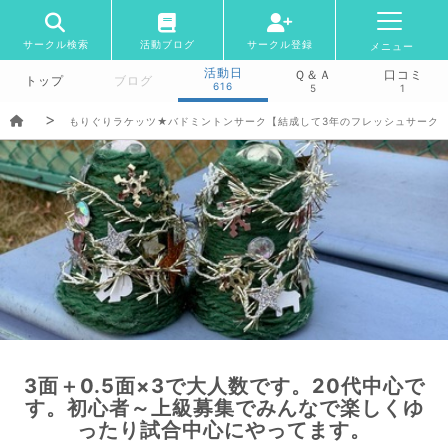
サークル検索
活動ブログ
サークル登録
メニュー
活動日
Ｑ＆Ａ
口コミ
トップ
ブログ
616
5
1
もりぐりラケッツ★バドミントンサーク【結成して3年のフレッシュサーク
3面＋0.5面×3で大人数です。20代中心で
す。初心者～上級募集でみんなで楽しくゆ
ったり試合中心にやってます。