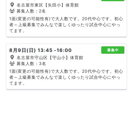
名古屋市東区【矢田小】体育館
募集人数：2名
1面(変更の可能性有)で大人数です。20代中心です。初心
者～上級募集でみんなで楽しくゆったり試合中心にやっ
てます。
8月9日(日) 13:45 -16:00
募集中
名古屋市守山区【守山小】体育館
募集人数：3名
1面(変更の可能性有)で大人数です。20代中心です。初心
者～上級募集でみんなで楽しくゆったり試合中心にやっ
てます。