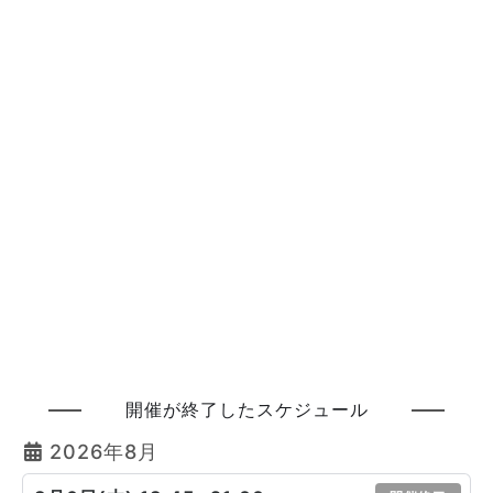
開催が終了したスケジュール
2026年8月