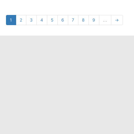
1
2
3
4
5
6
7
8
9
...
→