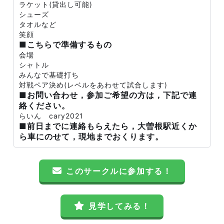
ラケット(貸出し可能)
シューズ
タオルなど
笑顔
■こちらで準備するもの
会場
シャトル
みんなで基礎打ち
対戦ペア決め(レベルをあわせて試合します)
■お問い合わせ，参加ご希望の方は，下記で連
絡ください。
らいん cary2021
■前日までに連絡もらえたら，大曽根駅近くか
ら車にのせて，現地までおくります。
このサークルに参加する！
見学してみる！