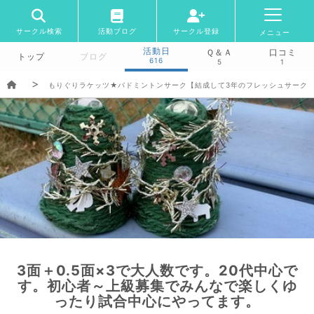
サークル検索
活動ブログ
サークル登録
メニュー
活動日
Ｑ＆Ａ
口コミ
トップ
ブログ
616
5
1
もりぐりラケッツ★バドミントンサーク【結成して3年のフレッシュサーク
3面＋0.5面×3で大人数です。20代中心で
す。初心者～上級募集でみんなで楽しくゆ
ったり試合中心にやってます。