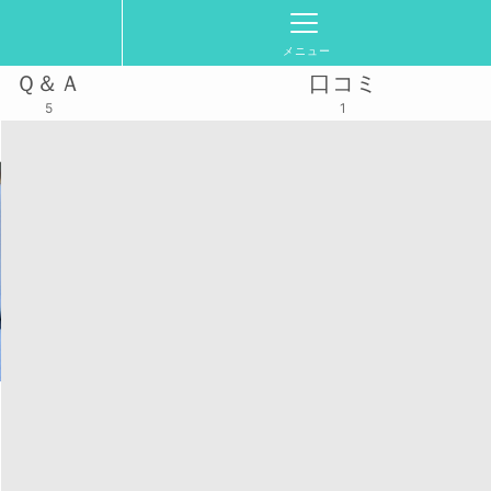
メニュー
Ｑ＆Ａ
口コミ
5
1
ル】
活動スケジュール
2026/5/14(木)