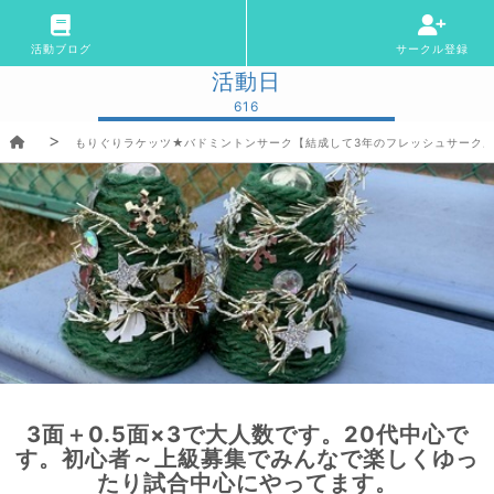
活動ブログ
サークル登録
活動日
616
もりぐりラケッツ★バドミントンサーク【結成して3年のフレッシュサーク
3面＋0.5面×3で大人数です。20代中心で
す。初心者～上級募集でみんなで楽しくゆっ
たり試合中心にやってます。