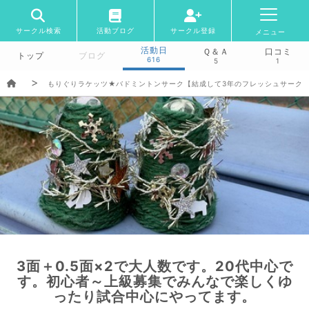
サークル検索
活動ブログ
サークル登録
メニュー
活動日
Ｑ＆Ａ
口コミ
トップ
ブログ
616
5
1
もりぐりラケッツ★バドミントンサーク【結成して3年のフレッシュサーク
3面＋0.5面×2で大人数です。20代中心で
す。初心者～上級募集でみんなで楽しくゆ
ったり試合中心にやってます。