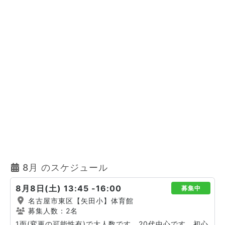
8月 のスケジュール
8月8日(土) 13:45 -16:00
募集中
名古屋市東区【矢田小】体育館
募集人数：2名
1面(変更の可能性有)で大人数です。20代中心です。初心