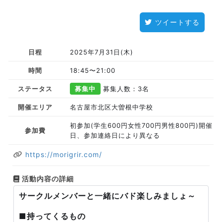
ツイートする
日程
2025年7月31日(木)
時間
18:45〜21:00
ステータス
募集中
募集人数：3名
開催エリア
名古屋市北区大曽根中学校
初参加(学生600円女性700円男性800円)開催
参加費
日、参加連絡日により異なる
https://morigrir.com/
活動内容の詳細
サークルメンバーと一緒にバド楽しみましょ～
■持ってくるもの