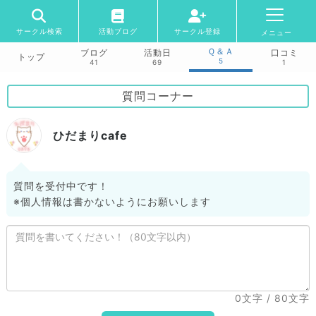
サークル検索
活動ブログ
サークル登録
メニュー
Ｑ＆Ａ
ブログ
活動日
口コミ
トップ
5
41
69
1
質問コーナー
ひだまりcafe
質問を受付中です！
※個人情報は書かないようにお願いします
0文字
/ 80文字