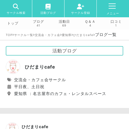
サークル検索
活動ブログ
サークル登録
メニュー
ブログ
活動日
Ｑ＆Ａ
口コミ
トップ
41
69
4
1
›
›
›
›
›
ブログ一覧
TOP
サークル一覧
交流会・カフェ会
愛知県
ひだまりcafe
活動ブログ
ひだまりcafe
交流会・カフェ会サークル
平日夜、土日祝
愛知県 ：名古屋市のカフェ・レンタルスペース
ひだまりcafe