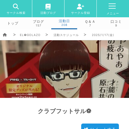
サークル検索
活動ブログ
サークル登録
メニュー
活動日
ブログ
Ｑ＆Ａ
口コミ
トップ
208
157
7
9
EL⚽GOLAZO
活動スケジュール
2025/1/17(金)
クラブフットサル⚽