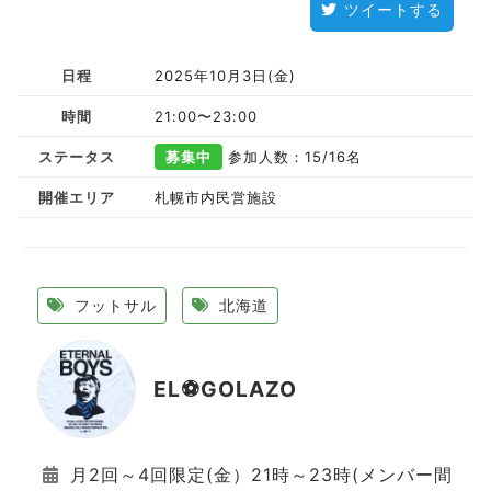
ツイートする
日程
2025年10月3日(金)
時間
21:00〜23:00
ステータス
募集中
参加人数：15
/16名
開催エリア
札幌市内民営施設
フットサル
北海道
EL⚽GOLAZO
月2回～4回限定(金）21時～23時(メンバー間で