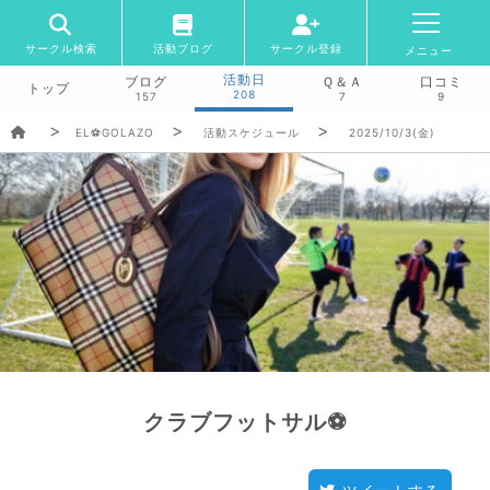
サークル検索
活動ブログ
サークル登録
メニュー
活動日
ブログ
Ｑ＆Ａ
口コミ
トップ
208
157
7
9
EL⚽GOLAZO
活動スケジュール
2025/10/3(金)
クラブフットサル⚽