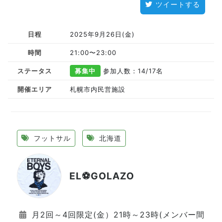
ツイートする
日程
2025年9月26日(金)
時間
21:00〜23:00
ステータス
募集中
参加人数：14
/17名
開催エリア
札幌市内民営施設
フットサル
北海道
EL⚽GOLAZO
月2回～4回限定(金）21時～23時(メンバー間で