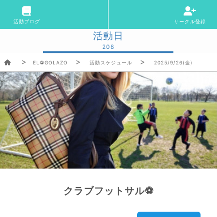
活動ブログ
サークル登録
活動日
208
EL⚽GOLAZO
活動スケジュール
2025/9/26(金)
クラブフットサル⚽