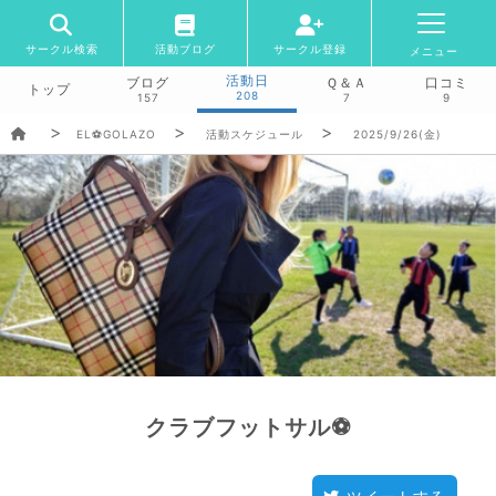
サークル検索
活動ブログ
サークル登録
メニュー
活動日
ブログ
Ｑ＆Ａ
口コミ
トップ
208
157
7
9
EL⚽GOLAZO
活動スケジュール
2025/9/26(金)
クラブフットサル⚽