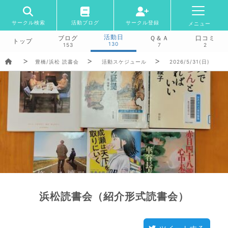
サークル検索
活動ブログ
サークル登録
メニュー
活動日
ブログ
Ｑ＆Ａ
口コミ
トップ
130
153
7
2
豊橋/浜松 読書会
活動スケジュール
2026/5/31(日)
浜松読書会（紹介形式読書会）