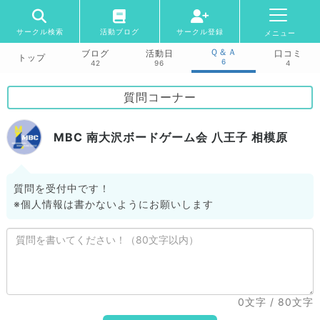
サークル検索
活動ブログ
サークル登録
メニュー
Ｑ＆Ａ
ブログ
活動日
口コミ
トップ
6
42
96
4
質問コーナー
MBC 南大沢ボードゲーム会 八王子 相模原
質問を受付中です！
※個人情報は書かないようにお願いします
0文字
/ 80文字