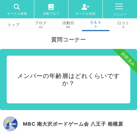
サークル検索
活動ブログ
サークル登録
メニュー
Ｑ＆Ａ
ブログ
活動日
口コミ
トップ
5
42
96
4
質問コーナー
回答済み
メンバーの年齢層はどれくらいです
か？
MBC 南大沢ボードゲーム会 八王子 相模原