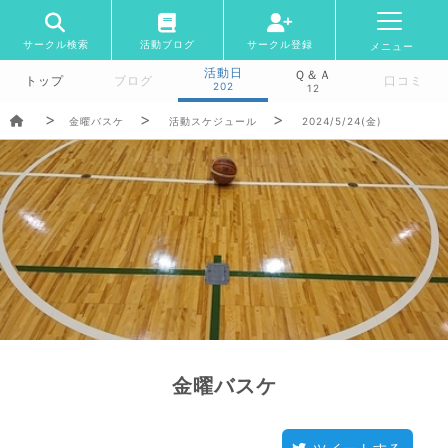
サークル検索
活動ブログ
サークル登録
メニュー
活動日
Ｑ＆Ａ
トップ
ブログ
口コミ
202
12
金曜バスケ
活動スケジュール
2024/5/24(金)
金曜バスケ