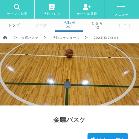
サークル検索
活動ブログ
サークル登録
メニュー
活動日
Ｑ＆Ａ
トップ
ブログ
口コミ
202
12
金曜バスケ
活動スケジュール
2024/5/24(金)
金曜バスケ