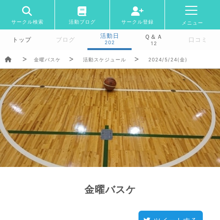
サークル検索
活動ブログ
サークル登録
メニュー
活動日
Ｑ＆Ａ
トップ
ブログ
口コミ
202
12
金曜バスケ
活動スケジュール
2024/5/24(金)
金曜バスケ