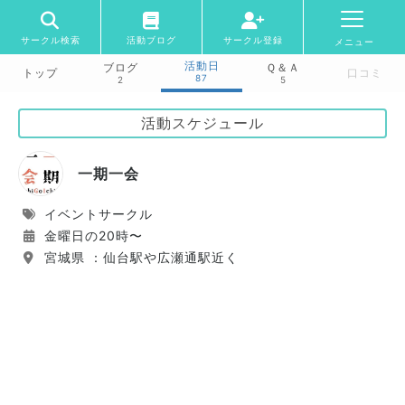
サークル検索
活動ブログ
サークル登録
メニュー
活動日
ブログ
Ｑ＆Ａ
トップ
口コミ
87
2
5
活動スケジュール
一期一会
イベントサークル
金曜日の20時〜
宮城県 ：仙台駅や広瀬通駅近く