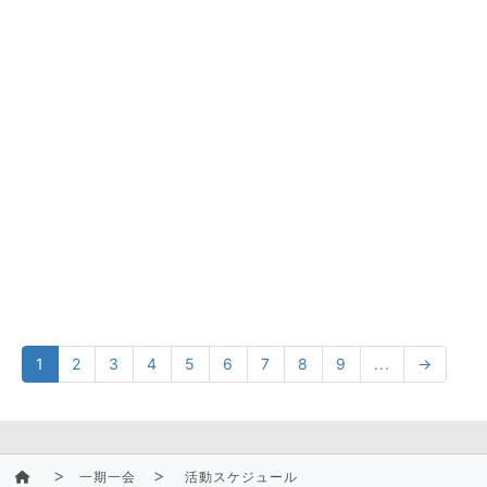
1
2
3
4
5
6
7
8
9
...
→
一期一会
活動スケジュール