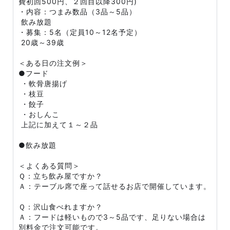
費初回500円、２回目以降300円)
・内容：つまみ数品（3品～5品）
飲み放題
・募集：5名（定員10～12名予定）
20歳～39歳
＜ある日の注文例＞
●フード
・軟骨唐揚げ
・枝豆
・餃子
・おしんこ
上記に加えて１～２品
●飲み放題
＜よくある質問＞
Ｑ：立ち飲み屋ですか？
Ａ：テーブル席で座って話せるお店で開催しています。
Ｑ：沢山食べれますか？
Ａ：フードは軽いもので3～5品です、足りない場合は
別料金で注文可能です。