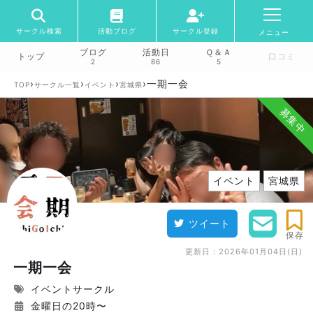
サークル検索
活動ブログ
サークル登録
メニュー
ブログ
活動日
Ｑ＆Ａ
トップ
口コミ
2
86
5
›
›
›
›
一期一会
TOP
サークル一覧
イベント
宮城県
募集中
イベント
宮城県
ツイート
保存
更新日：
2026年01月04日(日)
一期一会
イベントサークル
金曜日の20時〜