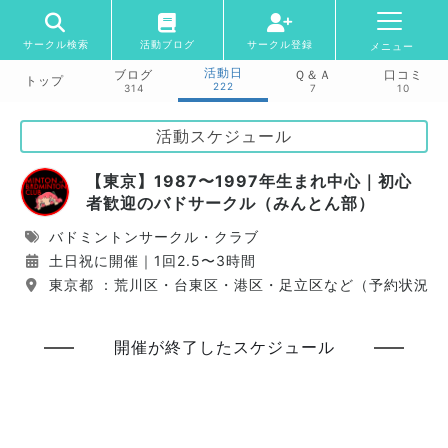
サークル検索
活動ブログ
サークル登録
メニュー
活動日
ブログ
Ｑ＆Ａ
口コミ
トップ
222
314
7
10
活動スケジュール
【東京】1987〜1997年生まれ中心｜初心
者歓迎のバドサークル（みんとん部）
バドミントンサークル・クラブ
土日祝に開催｜1回2.5〜3時間
東京都 ：荒川区・台東区・港区・足立区など（予約状況に
開催が終了したスケジュール