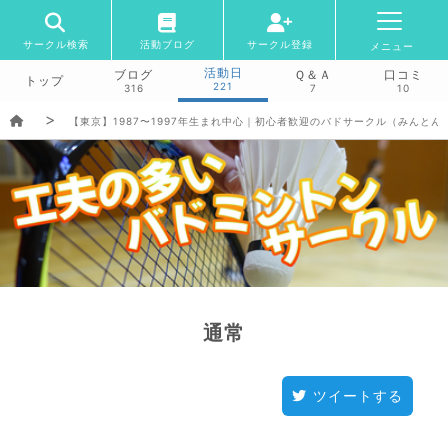
サークル検索
活動ブログ
サークル登録
メニュー
活動日
ブログ
Ｑ＆Ａ
口コミ
トップ
221
316
7
10
【東京】1987〜1997年生まれ中心｜初心者歓迎のバドサークル（みんとん
通常
ツイートする