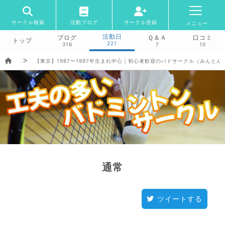
サークル検索
活動ブログ
サークル登録
メニュー
活動日
ブログ
Ｑ＆Ａ
口コミ
トップ
221
316
7
10
【東京】1987〜1997年生まれ中心｜初心者歓迎のバドサークル（みんとん
通常
ツイートする