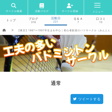
サークル検索
活動ブログ
サークル登録
メニュー
活動日
ブログ
Ｑ＆Ａ
口コミ
トップ
221
316
7
10
【東京】1987〜1997年生まれ中心｜初心者歓迎のバドサークル（みんとん
通常
ツイートする