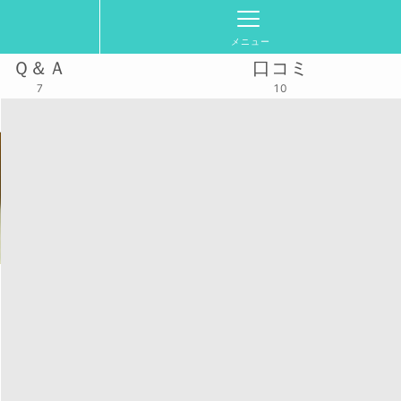
メニュー
Ｑ＆Ａ
口コミ
7
10
部）
活動スケジュール
2024/12/15(日)