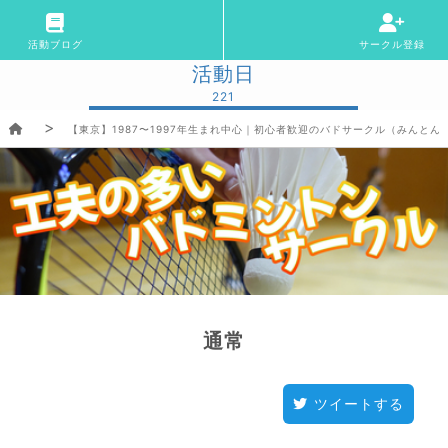
活動ブログ
サークル登録
活動日
221
【東京】1987〜1997年生まれ中心｜初心者歓迎のバドサークル（みんとん
通常
ツイートする