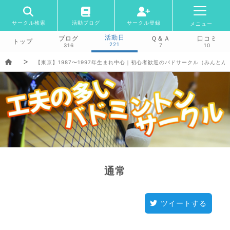
サークル検索
活動ブログ
サークル登録
メニュー
活動日
ブログ
Ｑ＆Ａ
口コミ
トップ
221
316
7
10
【東京】1987〜1997年生まれ中心｜初心者歓迎のバドサークル（みんとん
通常
ツイートする