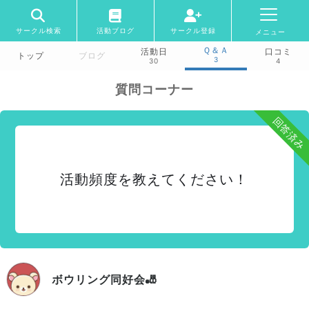
サークル検索
活動ブログ
サークル登録
メニュー
Ｑ＆Ａ
活動日
口コミ
トップ
ブログ
3
30
4
質問コーナー
回答済み
活動頻度を教えてください！
ボウリング同好会🎳